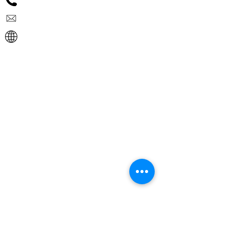
06 343 823 69
info@rcb-veenendaal.nl
www.rcb-veenendaal.nl
Activiteiten:
Overige:
- Vacatures
- Nieuws
- Contact
- Cookies
- Privacyverklaring
- Advies
- Engineering
- 3D-BIM / 2D tekenen
- Prefab
- Inspecties / metingen