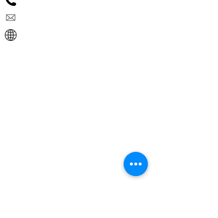
06 343 823 69
info@rcb-veenendaal.nl
www.rcb-veenendaal.nl
Activiteiten:
Overige:
- Vacatures
- Nieuws
- Contact
- Cookies
- Privacyverklaring
- Advies
- Engineering
- 3D-BIM / 2D tekenen
- Prefab
- Inspecties / metingen